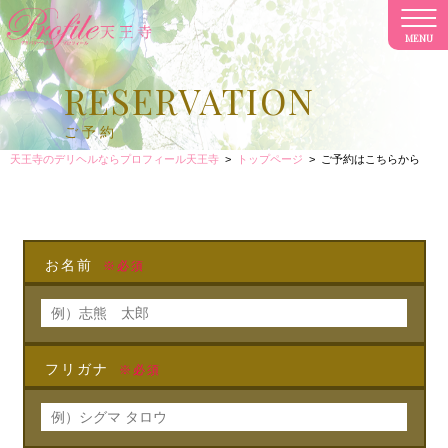
MENU
CL
RESERVATION
ご予約
天王寺のデリヘルならプロフィール天王寺
>
トップページ
>
ご予約はこちらから
フォームでのご予約はこちら
お名前
※必須
フリガナ
※必須