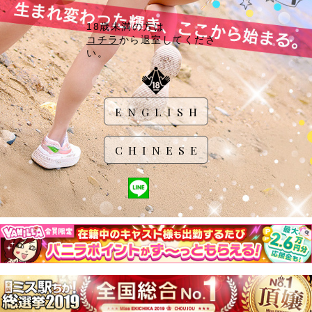
18歳未満の方は
コチラ
から退室してくださ
い。
ENGLISH
CHINESE