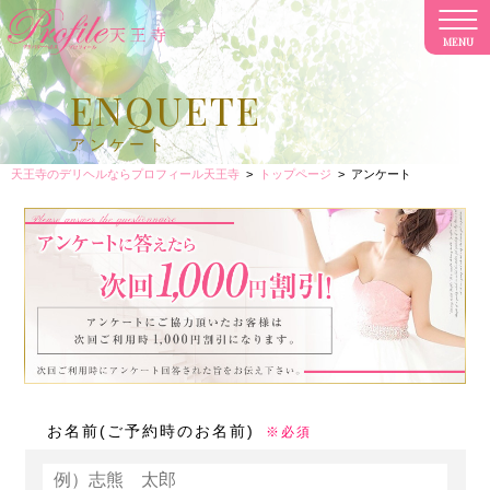
MENU
CL
ENQUETE
アンケート
天王寺のデリヘルならプロフィール天王寺
>
トップページ
>
アンケート
お名前(ご予約時のお名前)
※必須