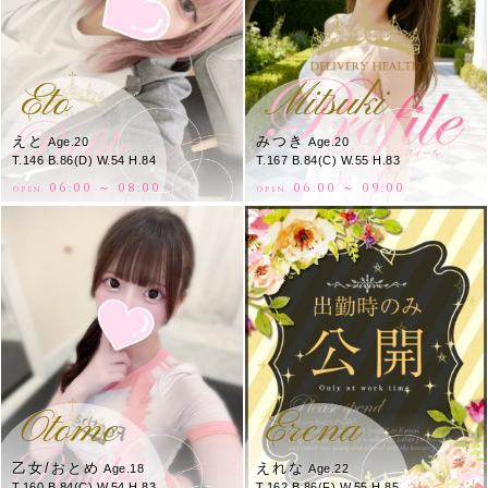
Eto
Mitsuki
えと
みつき
Age.20
Age.20
T.146 B.86(D) W.54 H.84
T.167 B.84(C) W.55 H.83
06:00 ～ 08:00
06:00 ～ 09:00
OPEN.
OPEN.
Otome
Erena
乙女/おとめ
えれな
Age.18
Age.22
T.160 B.84(C) W.54 H.83
T.162 B.86(F) W.55 H.85