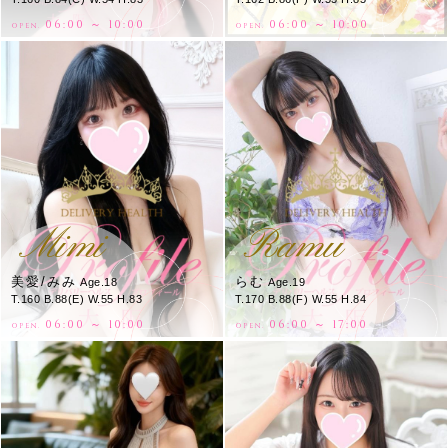
06:00 ～ 10:00
06:00 ～ 10:00
OPEN.
OPEN.
Mimi
Ramu
美愛/みみ
らむ
Age.18
Age.19
T.160 B.88(E) W.55 H.83
T.170 B.88(F) W.55 H.84
06:00 ～ 10:00
06:00 ～ 17:00
OPEN.
OPEN.