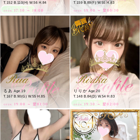
T.152 B.110(H) W.56 H.84
T.159 B.89(F) W.55 H.83
17:30 ～ 18:00
19:00 ～ 翌00:30
OPEN.
OPEN.
Rua
Ririka
るあ
りりか
Age.19
Age.20
T.167 B.90(G) W.55 H.85
T.148 B.84(D) W.54 H.83
19:00 ～ 翌01:30
19:30 ～ 翌02:00
OPEN.
OPEN.