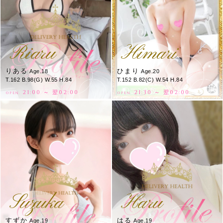
Riaru
Himari
りある
ひまり
Age.18
Age.20
T.162 B.98(G) W.55 H.84
T.152 B.82(C) W.54 H.84
21:00 ～ 翌02:00
21:30 ～ 翌02:00
OPEN.
OPEN.
Suzuka
Haru
すずか
はる
Age.19
Age.19