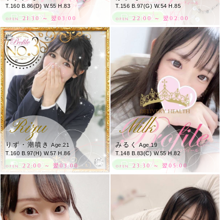
T.160 B.86(D) W.55 H.83
T.156 B.97(G) W.54 H.85
21:30 ～ 翌03:00
22:00 ～ 翌02:00
OPEN.
OPEN.
Rizu
Milk
りず・潮噴き
みるく
Age.21
Age.19
T.160 B.97(H) W.57 H.86
T.148 B.83(C) W.55 H.82
22:00 ～ 翌03:00
23:30 ～ 翌05:00
OPEN.
OPEN.