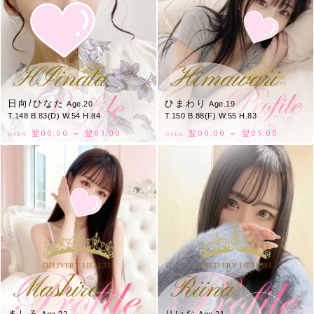
HIinata
Himawari
日向/ひなた
ひまわり
Age.20
Age.19
T.148 B.83(D) W.54 H.84
T.150 B.88(F) W.55 H.83
翌00:00 ～ 翌03:00
翌00:00 ～ 翌05:00
OPEN.
OPEN.
Mashiro
Riina
ましろ
りいな
Age.22
Age.21