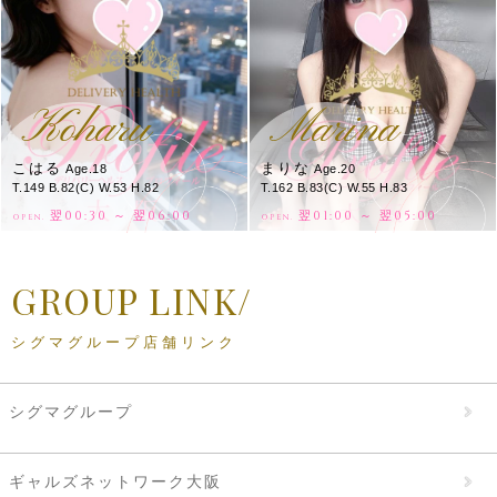
Koharu
Marina
こはる
まりな
Age.18
Age.20
T.149 B.82(C) W.53 H.82
T.162 B.83(C) W.55 H.83
翌00:30 ～ 翌06:00
翌01:00 ～ 翌05:00
OPEN.
OPEN.
GROUP LINK/
シグマグループ店舗リンク
シグマグループ
ギャルズネットワーク大阪