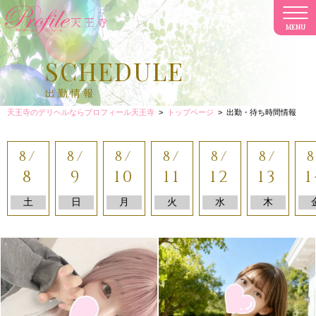
MENU
CL
SCHEDULE
出勤情報
天王寺のデリヘルならプロフィール天王寺
>
トップページ
>
出勤・待ち時間情報
8/
8/
8/
8/
8/
8/
8
8
9
10
11
12
13
1
土
日
月
火
水
木