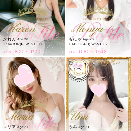
Karen
Monya
かれん
もにゃ
Age.20
Age.20
T.164 B.87(F) W.55 H.83
T.145 B.84(D) W.55 H.82
10:00 ～ 17:30
13:00 ～ 14:30
OPEN.
OPEN.
Maria
Umi
マリア
うみ
Age.21
Age.21