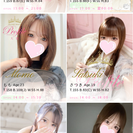
T.159 B.87(E) W.55 H.84
T.155 B.88(F) W.55 H.83
13:00 ～ 21:00
13:00 ～ 翌00:00
OPEN.
OPEN.
Momo
Satsuki
もも
さつき
Age.23
Age.19
T.158 B.108(J) W.55 H.88
T.155 B.83(C) W.55 H.82
14:00 ～ 15:30
14:00 ～ 18:00
OPEN.
OPEN.