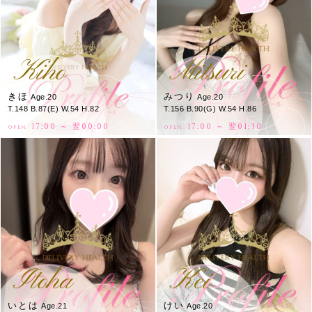
Kiho
Mitsuri
きほ
みつり
Age.20
Age.20
T.148 B.87(E) W.54 H.82
T.156 B.90(G) W.54 H.86
17:00 ～ 翌00:00
17:00 ～ 翌01:30
OPEN.
OPEN.
Itoha
Kei
いとは
けい
Age.21
Age.20